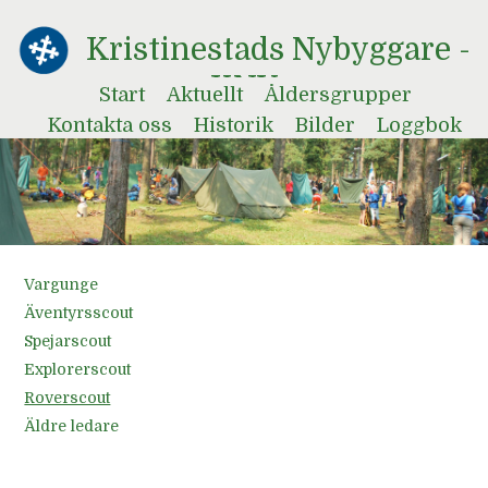
Kristinestads Nybyggare -
KNY
Start
Aktuellt
Åldersgrupper
Kontakta oss
Historik
Bilder
Loggbok
Vargunge
Äventyrsscout
Spejarscout
Explorerscout
Roverscout
Äldre ledare