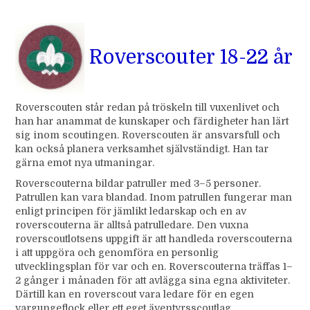
Roverscouter 18-22 år
Roverscouten står redan på tröskeln till vuxenlivet och
han har anammat de kunskaper och färdigheter han lärt
sig inom scoutingen. Roverscouten är ansvarsfull och
kan också planera verksamhet självständigt. Han tar
gärna emot nya utmaningar.
Roverscouterna bildar patruller med 3–5 personer.
Patrullen kan vara blandad. Inom patrullen fungerar man
enligt principen för jämlikt ledarskap och en av
roverscouterna är alltså patrulledare. Den vuxna
roverscoutlotsens uppgift är att handleda roverscouterna
i att uppgöra och genomföra en personlig
utvecklingsplan för var och en. Roverscouterna träffas 1–
2 gånger i månaden för att avlägga sina egna aktiviteter.
Därtill kan en roverscout vara ledare för en egen
vargungeflock eller ett eget äventyrsscoutlag.