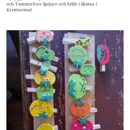
och Tammerfors Spejare och hölls i Skatan i
Kristinestad.